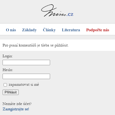
O nás
Základy
Články
Literatura
Podpořte nás
Pro psaní komentářů je třeba se přihlásit.
Login:
Heslo:
zapamatovat si mě
Nemáte zde účet?
Zaregistrujte se!