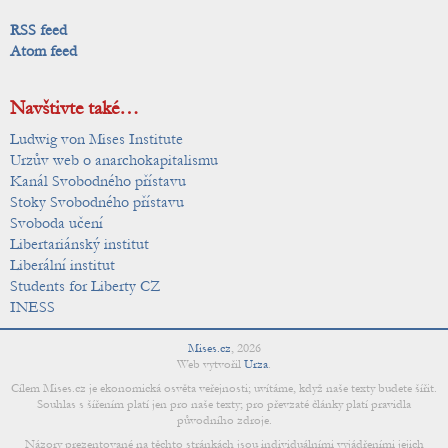
RSS feed
Atom feed
Navštivte také…
Ludwig von Mises Institute
Urzův web o anarchokapitalismu
Kanál Svobodného přístavu
Stoky Svobodného přístavu
Svoboda učení
Libertariánský institut
Liberální institut
Students for Liberty CZ
INESS
Mises.cz
,
2026
Web vytvořil
Urza
.
Cílem Mises.cz je ekonomická osvěta veřejnosti; uvítáme, když naše texty budete šířit.
Souhlas s šířením platí jen pro naše texty; pro převzaté články platí pravidla
původního zdroje.
Názory prezentované na těchto stránkách jsou individuálními vyjádřeními jejich