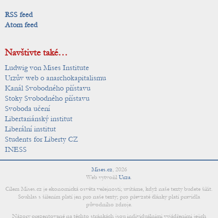
RSS feed
Atom feed
Navštivte také…
Ludwig von Mises Institute
Urzův web o anarchokapitalismu
Kanál Svobodného přístavu
Stoky Svobodného přístavu
Svoboda učení
Libertariánský institut
Liberální institut
Students for Liberty CZ
INESS
Mises.cz
,
2026
Web vytvořil
Urza
.
Cílem Mises.cz je ekonomická osvěta veřejnosti; uvítáme, když naše texty budete šířit.
Souhlas s šířením platí jen pro naše texty; pro převzaté články platí pravidla
původního zdroje.
Názory prezentované na těchto stránkách jsou individuálními vyjádřeními jejich