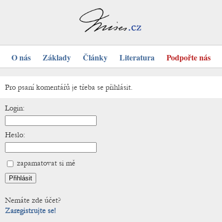
O nás
Základy
Články
Literatura
Podpořte nás
Pro psaní komentářů je třeba se přihlásit.
Login:
Heslo:
zapamatovat si mě
Nemáte zde účet?
Zaregistrujte se!