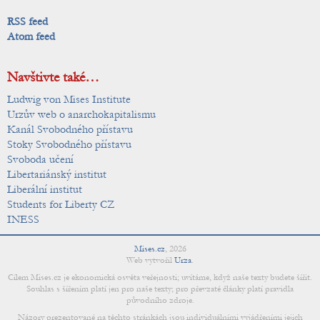
RSS feed
Atom feed
Navštivte také…
Ludwig von Mises Institute
Urzův web o anarchokapitalismu
Kanál Svobodného přístavu
Stoky Svobodného přístavu
Svoboda učení
Libertariánský institut
Liberální institut
Students for Liberty CZ
INESS
Mises.cz
,
2026
Web vytvořil
Urza
.
Cílem Mises.cz je ekonomická osvěta veřejnosti; uvítáme, když naše texty budete šířit.
Souhlas s šířením platí jen pro naše texty; pro převzaté články platí pravidla
původního zdroje.
Názory prezentované na těchto stránkách jsou individuálními vyjádřeními jejich