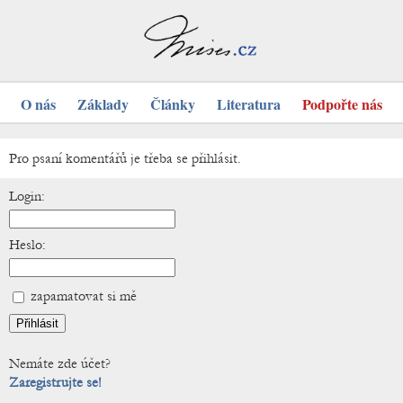
O nás
Základy
Články
Literatura
Podpořte nás
Pro psaní komentářů je třeba se přihlásit.
Login:
Heslo:
zapamatovat si mě
Nemáte zde účet?
Zaregistrujte se!