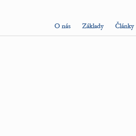
O nás
Základy
Články