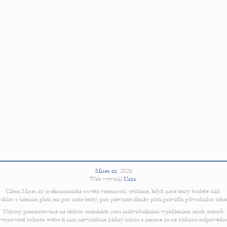
Mises.cz
,
2026
Web vytvořil
Urza
.
Cílem Mises.cz je ekonomická osvěta veřejnosti; uvítáme, když naše texty budete šířit.
uhlas s šířením platí jen pro naše texty; pro převzaté články platí pravidla původního zdro
Názory prezentované na těchto stránkách jsou individuálními vyjádřeními jejich autorů.
vozovatel tohoto webu k nim nevyjadřuje žádný názor a nenese za ně žádnou odpovědn