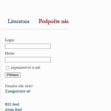
Literatura
Podpořte nás
Login:
Heslo:
zapamatovat si mě
Nemáte zde účet?
Zaregistrujte se!
RSS feed
Atom feed