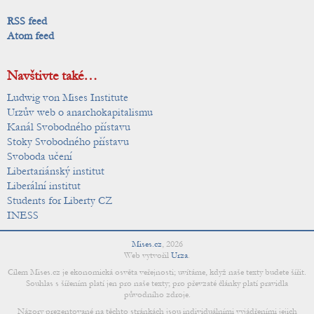
RSS feed
Atom feed
Navštivte také…
Ludwig von Mises Institute
Urzův web o anarchokapitalismu
Kanál Svobodného přístavu
Stoky Svobodného přístavu
Svoboda učení
Libertariánský institut
Liberální institut
Students for Liberty CZ
INESS
Mises.cz
,
2026
Web vytvořil
Urza
.
Cílem Mises.cz je ekonomická osvěta veřejnosti; uvítáme, když naše texty budete šířit.
Souhlas s šířením platí jen pro naše texty; pro převzaté články platí pravidla
původního zdroje.
Názory prezentované na těchto stránkách jsou individuálními vyjádřeními jejich