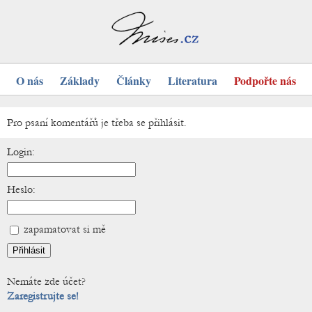
O nás
Základy
Články
Literatura
Podpořte nás
Pro psaní komentářů je třeba se přihlásit.
Login:
Heslo:
zapamatovat si mě
Nemáte zde účet?
Zaregistrujte se!