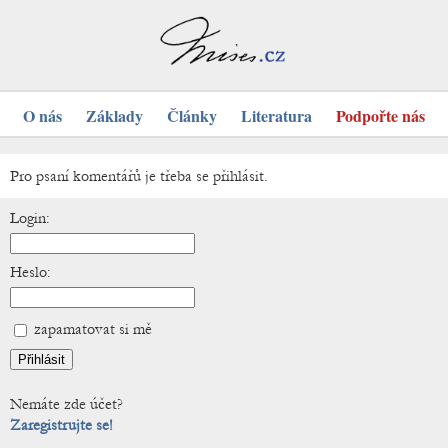
O nás
Základy
Články
Literatura
Podpořte nás
Pro psaní komentářů je třeba se přihlásit.
Login:
Heslo:
zapamatovat si mě
Nemáte zde účet?
Zaregistrujte se!