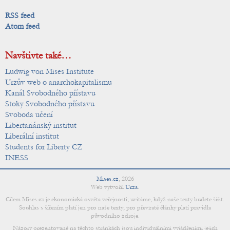
RSS feed
Atom feed
Navštivte také…
Ludwig von Mises Institute
Urzův web o anarchokapitalismu
Kanál Svobodného přístavu
Stoky Svobodného přístavu
Svoboda učení
Libertariánský institut
Liberální institut
Students for Liberty CZ
INESS
Mises.cz
,
2026
Web vytvořil
Urza
.
Cílem Mises.cz je ekonomická osvěta veřejnosti; uvítáme, když naše texty budete šířit.
Souhlas s šířením platí jen pro naše texty; pro převzaté články platí pravidla
původního zdroje.
Názory prezentované na těchto stránkách jsou individuálními vyjádřeními jejich