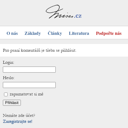
O nás
Základy
Články
Literatura
Podpořte nás
Pro psaní komentářů je třeba se přihlásit.
Login:
Heslo:
zapamatovat si mě
Nemáte zde účet?
Zaregistrujte se!