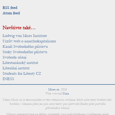
RSS feed
Atom feed
Navštivte také…
Ludwig von Mises Institute
Urzův web o anarchokapitalismu
Kanál Svobodného přístavu
Stoky Svobodného přístavu
Svoboda učení
Libertariánský institut
Liberální institut
Students for Liberty CZ
INESS
Mises.cz
,
2026
Web vytvořil
Urza
.
Cílem Mises.cz je ekonomická osvěta veřejnosti; uvítáme, když naše texty budete šířit.
Souhlas s šířením platí jen pro naše texty; pro převzaté články platí pravidla
původního zdroje.
Názory prezentované na těchto stránkách jsou individuálními vyjádřeními jejich