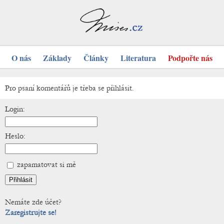
O nás
Základy
Články
Literatura
Podpořte nás
Pro psaní komentářů je třeba se přihlásit.
Login:
Heslo:
zapamatovat si mě
Nemáte zde účet?
Zaregistrujte se!