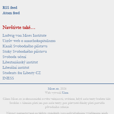
RSS feed
Atom feed
Navštivte také…
Ludwig von Mises Institute
Urzův web o anarchokapitalismu
Kanál Svobodného přístavu
Stoky Svobodného přístavu
Svoboda učení
Libertariánský institut
Liberální institut
Students for Liberty CZ
INESS
Mises.cz
,
2026
Web vytvořil
Urza
.
Cílem Mises.cz je ekonomická osvěta veřejnosti; uvítáme, když naše texty budete šířit.
Souhlas s šířením platí jen pro naše texty; pro převzaté články platí pravidla
původního zdroje.
Názory prezentované na těchto stránkách jsou individuálními vyjádřeními jejich