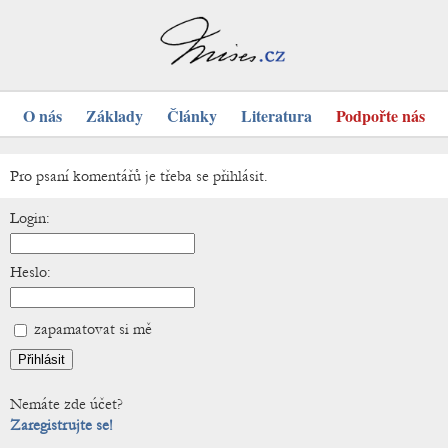
O nás
Základy
Články
Literatura
Podpořte nás
Pro psaní komentářů je třeba se přihlásit.
Login:
Heslo:
zapamatovat si mě
Nemáte zde účet?
Zaregistrujte se!