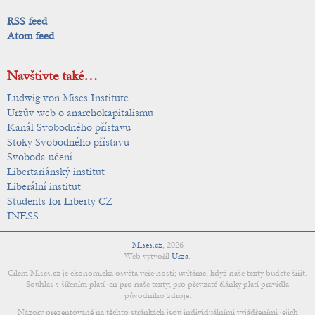
RSS feed
Atom feed
Navštivte také…
Ludwig von Mises Institute
Urzův web o anarchokapitalismu
Kanál Svobodného přístavu
Stoky Svobodného přístavu
Svoboda učení
Libertariánský institut
Liberální institut
Students for Liberty CZ
INESS
Mises.cz
,
2026
Web vytvořil
Urza
.
Cílem Mises.cz je ekonomická osvěta veřejnosti; uvítáme, když naše texty budete šířit.
Souhlas s šířením platí jen pro naše texty; pro převzaté články platí pravidla
původního zdroje.
Názory prezentované na těchto stránkách jsou individuálními vyjádřeními jejich