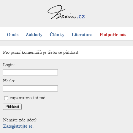
O nás
Základy
Články
Literatura
Podpořte nás
Pro psaní komentářů je třeba se přihlásit.
Login:
Heslo:
zapamatovat si mě
Nemáte zde účet?
Zaregistrujte se!