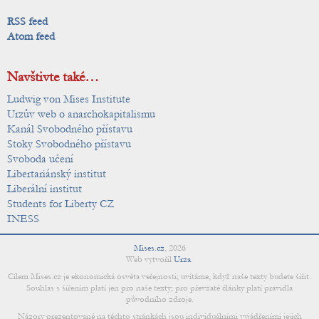
RSS feed
Atom feed
Navštivte také…
Ludwig von Mises Institute
Urzův web o anarchokapitalismu
Kanál Svobodného přístavu
Stoky Svobodného přístavu
Svoboda učení
Libertariánský institut
Liberální institut
Students for Liberty CZ
INESS
Mises.cz
,
2026
Web vytvořil
Urza
.
Cílem Mises.cz je ekonomická osvěta veřejnosti; uvítáme, když naše texty budete šířit.
Souhlas s šířením platí jen pro naše texty; pro převzaté články platí pravidla
původního zdroje.
Názory prezentované na těchto stránkách jsou individuálními vyjádřeními jejich