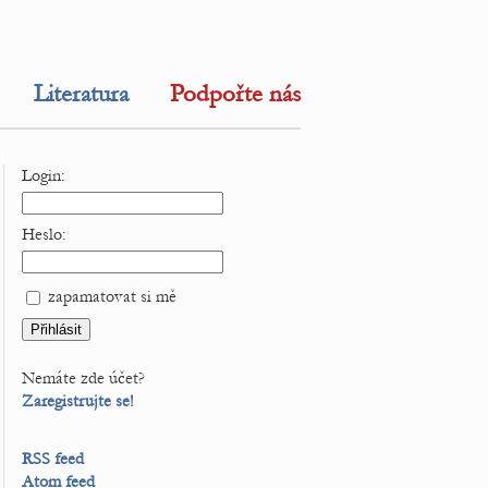
Literatura
Podpořte nás
Login:
Heslo:
zapamatovat si mě
Nemáte zde účet?
Zaregistrujte se!
RSS feed
Atom feed