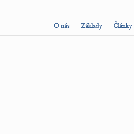
O nás
Základy
Články