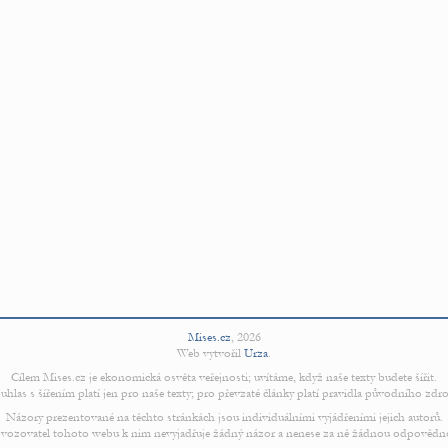
Mises.cz
,
2026
Web vytvořil
Urza
.
Cílem Mises.cz je ekonomická osvěta veřejnosti; uvítáme, když naše texty budete šířit.
uhlas s šířením platí jen pro naše texty; pro převzaté články platí pravidla původního zdro
Názory prezentované na těchto stránkách jsou individuálními vyjádřeními jejich autorů.
vozovatel tohoto webu k nim nevyjadřuje žádný názor a nenese za ně žádnou odpovědn