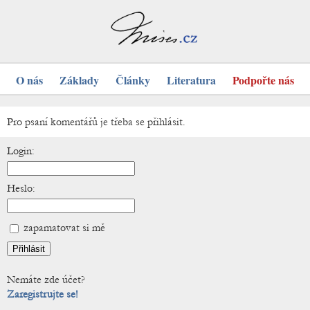
O nás
Základy
Články
Literatura
Podpořte nás
Pro psaní komentářů je třeba se přihlásit.
Login:
Heslo:
zapamatovat si mě
Nemáte zde účet?
Zaregistrujte se!