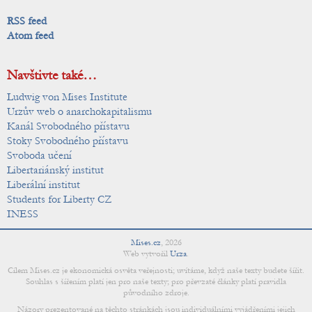
RSS feed
Atom feed
Navštivte také…
Ludwig von Mises Institute
Urzův web o anarchokapitalismu
Kanál Svobodného přístavu
Stoky Svobodného přístavu
Svoboda učení
Libertariánský institut
Liberální institut
Students for Liberty CZ
INESS
Mises.cz
,
2026
Web vytvořil
Urza
.
Cílem Mises.cz je ekonomická osvěta veřejnosti; uvítáme, když naše texty budete šířit.
Souhlas s šířením platí jen pro naše texty; pro převzaté články platí pravidla
původního zdroje.
Názory prezentované na těchto stránkách jsou individuálními vyjádřeními jejich