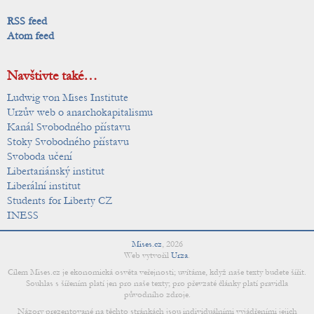
RSS feed
Atom feed
Navštivte také…
Ludwig von Mises Institute
Urzův web o anarchokapitalismu
Kanál Svobodného přístavu
Stoky Svobodného přístavu
Svoboda učení
Libertariánský institut
Liberální institut
Students for Liberty CZ
INESS
Mises.cz
,
2026
Web vytvořil
Urza
.
Cílem Mises.cz je ekonomická osvěta veřejnosti; uvítáme, když naše texty budete šířit.
Souhlas s šířením platí jen pro naše texty; pro převzaté články platí pravidla
původního zdroje.
Názory prezentované na těchto stránkách jsou individuálními vyjádřeními jejich