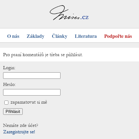
O nás
Základy
Články
Literatura
Podpořte nás
Pro psaní komentářů je třeba se přihlásit.
Login:
Heslo:
zapamatovat si mě
Nemáte zde účet?
Zaregistrujte se!