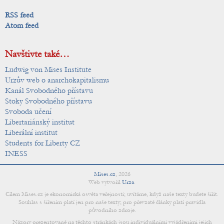
RSS feed
Atom feed
Navštivte také…
Ludwig von Mises Institute
Urzův web o anarchokapitalismu
Kanál Svobodného přístavu
Stoky Svobodného přístavu
Svoboda učení
Libertariánský institut
Liberální institut
Students for Liberty CZ
INESS
Mises.cz
,
2026
Web vytvořil
Urza
.
Cílem Mises.cz je ekonomická osvěta veřejnosti; uvítáme, když naše texty budete šířit.
Souhlas s šířením platí jen pro naše texty; pro převzaté články platí pravidla
původního zdroje.
Názory prezentované na těchto stránkách jsou individuálními vyjádřeními jejich