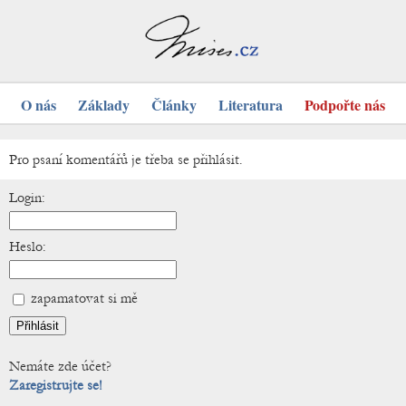
O nás
Základy
Články
Literatura
Podpořte nás
Pro psaní komentářů je třeba se přihlásit.
Login:
Heslo:
zapamatovat si mě
Nemáte zde účet?
Zaregistrujte se!