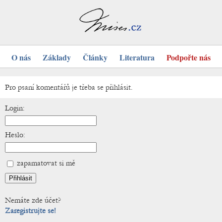
O nás
Základy
Články
Literatura
Podpořte nás
Pro psaní komentářů je třeba se přihlásit.
Login:
Heslo:
zapamatovat si mě
Nemáte zde účet?
Zaregistrujte se!