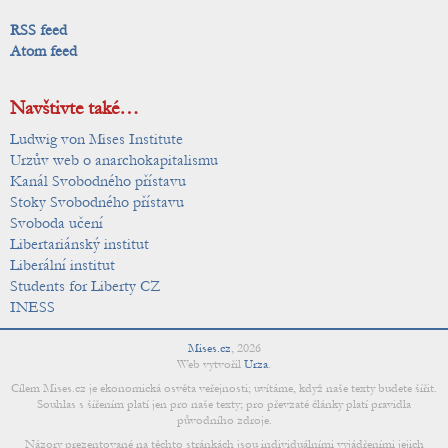
RSS feed
Atom feed
Navštivte také…
Ludwig von Mises Institute
Urzův web o anarchokapitalismu
Kanál Svobodného přístavu
Stoky Svobodného přístavu
Svoboda učení
Libertariánský institut
Liberální institut
Students for Liberty CZ
INESS
Mises.cz
,
2026
Web vytvořil
Urza
.
Cílem Mises.cz je ekonomická osvěta veřejnosti; uvítáme, když naše texty budete šířit.
Souhlas s šířením platí jen pro naše texty; pro převzaté články platí pravidla
původního zdroje.
Názory prezentované na těchto stránkách jsou individuálními vyjádřeními jejich