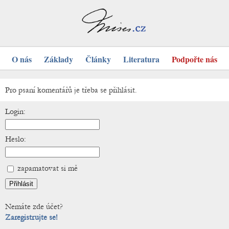
O nás
Základy
Články
Literatura
Podpořte nás
Pro psaní komentářů je třeba se přihlásit.
Login:
Heslo:
zapamatovat si mě
Nemáte zde účet?
Zaregistrujte se!