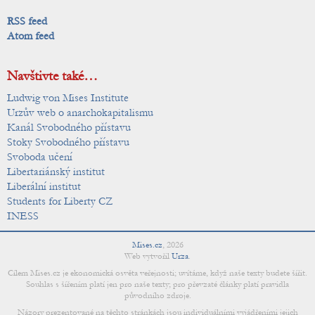
RSS feed
Atom feed
Navštivte také…
Ludwig von Mises Institute
Urzův web o anarchokapitalismu
Kanál Svobodného přístavu
Stoky Svobodného přístavu
Svoboda učení
Libertariánský institut
Liberální institut
Students for Liberty CZ
INESS
Mises.cz
,
2026
Web vytvořil
Urza
.
Cílem Mises.cz je ekonomická osvěta veřejnosti; uvítáme, když naše texty budete šířit.
Souhlas s šířením platí jen pro naše texty; pro převzaté články platí pravidla
původního zdroje.
Názory prezentované na těchto stránkách jsou individuálními vyjádřeními jejich