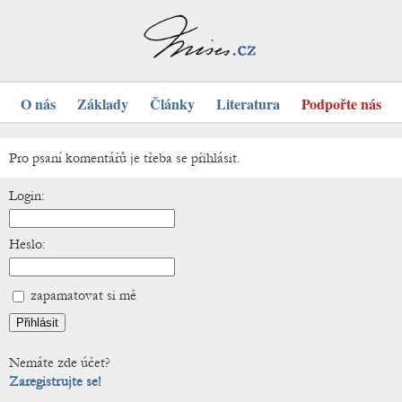
O nás
Základy
Články
Literatura
Podpořte nás
Pro psaní komentářů je třeba se přihlásit.
Login:
Heslo:
zapamatovat si mě
Nemáte zde účet?
Zaregistrujte se!