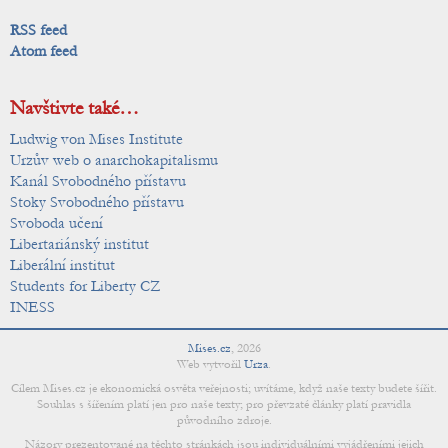
RSS feed
Atom feed
Navštivte také…
Ludwig von Mises Institute
Urzův web o anarchokapitalismu
Kanál Svobodného přístavu
Stoky Svobodného přístavu
Svoboda učení
Libertariánský institut
Liberální institut
Students for Liberty CZ
INESS
Mises.cz
,
2026
Web vytvořil
Urza
.
Cílem Mises.cz je ekonomická osvěta veřejnosti; uvítáme, když naše texty budete šířit.
Souhlas s šířením platí jen pro naše texty; pro převzaté články platí pravidla
původního zdroje.
Názory prezentované na těchto stránkách jsou individuálními vyjádřeními jejich