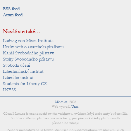
RSS feed
Atom feed
Navštivte také…
Ludwig von Mises Institute
Urzův web o anarchokapitalismu
Kanál Svobodného přístavu
Stoky Svobodného přístavu
Svoboda učení
Libertariánský institut
Liberální institut
Students for Liberty CZ
INESS
Mises.cz
,
2026
Web vytvořil
Urza
.
Cílem Mises.cz je ekonomická osvěta veřejnosti; uvítáme, když naše texty budete šířit.
Souhlas s šířením platí jen pro naše texty; pro převzaté články platí pravidla
původního zdroje.
Názory prezentované na těchto stránkách jsou individuálními vyjádřeními jejich