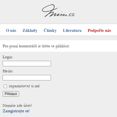
O nás
Základy
Články
Literatura
Podpořte nás
Pro psaní komentářů je třeba se přihlásit.
Login:
Heslo:
zapamatovat si mě
Nemáte zde účet?
Zaregistrujte se!