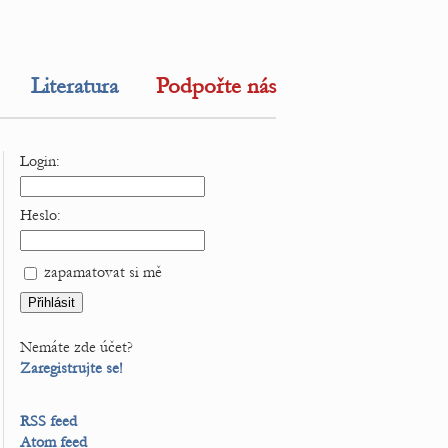
Literatura
Podpořte nás
Login:
Heslo:
zapamatovat si mě
Nemáte zde účet?
Zaregistrujte se!
RSS feed
Atom feed