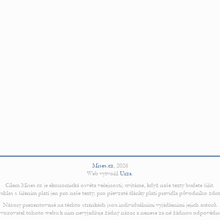
Mises.cz
,
2026
Web vytvořil
Urza
.
Cílem Mises.cz je ekonomická osvěta veřejnosti; uvítáme, když naše texty budete šířit.
uhlas s šířením platí jen pro naše texty; pro převzaté články platí pravidla původního zdro
Názory prezentované na těchto stránkách jsou individuálními vyjádřeními jejich autorů.
vozovatel tohoto webu k nim nevyjadřuje žádný názor a nenese za ně žádnou odpovědn