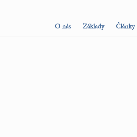
O nás
Základy
Články