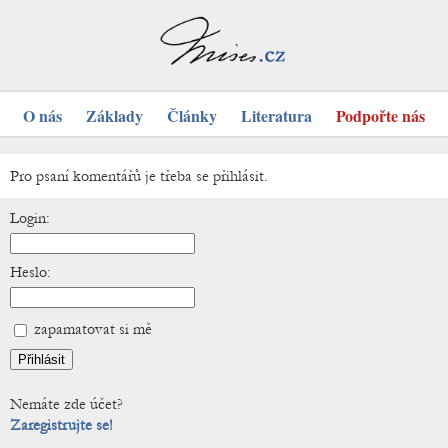
O nás
Základy
Články
Literatura
Podpořte nás
Pro psaní komentářů je třeba se přihlásit.
Login:
Heslo:
zapamatovat si mě
Nemáte zde účet?
Zaregistrujte se!