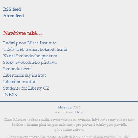
RSS feed
Atom feed
Navštivte také…
Ludwig von Mises Institute
Urzův web o anarchokapitalismu
Kanál Svobodného přístavu
Stoky Svobodného přístavu
Svoboda učení
Libertariánský institut
Liberální institut
Students for Liberty CZ
INESS
Mises.cz
,
2026
Web vytvořil
Urza
.
Cílem Mises.cz je ekonomická osvěta veřejnosti; uvítáme, když naše texty budete šířit.
Souhlas s šířením platí jen pro naše texty; pro převzaté články platí pravidla
původního zdroje.
Názory prezentované na těchto stránkách jsou individuálními vyjádřeními jejich