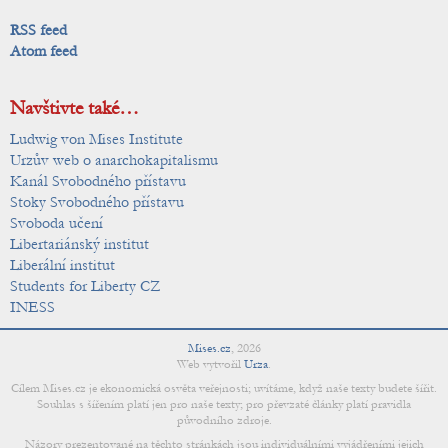
RSS feed
Atom feed
Navštivte také…
Ludwig von Mises Institute
Urzův web o anarchokapitalismu
Kanál Svobodného přístavu
Stoky Svobodného přístavu
Svoboda učení
Libertariánský institut
Liberální institut
Students for Liberty CZ
INESS
Mises.cz
,
2026
Web vytvořil
Urza
.
Cílem Mises.cz je ekonomická osvěta veřejnosti; uvítáme, když naše texty budete šířit.
Souhlas s šířením platí jen pro naše texty; pro převzaté články platí pravidla
původního zdroje.
Názory prezentované na těchto stránkách jsou individuálními vyjádřeními jejich