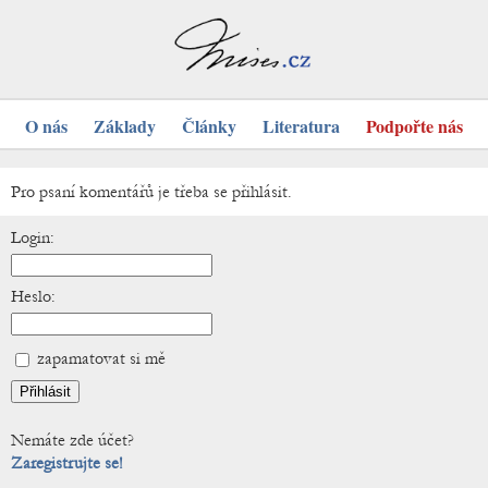
O nás
Základy
Články
Literatura
Podpořte nás
Pro psaní komentářů je třeba se přihlásit.
Login:
Heslo:
zapamatovat si mě
Nemáte zde účet?
Zaregistrujte se!