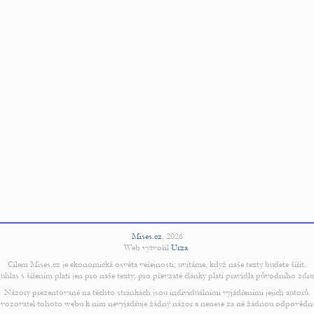
Mises.cz
,
2026
Web vytvořil
Urza
.
Cílem Mises.cz je ekonomická osvěta veřejnosti; uvítáme, když naše texty budete šířit.
uhlas s šířením platí jen pro naše texty; pro převzaté články platí pravidla původního zdro
Názory prezentované na těchto stránkách jsou individuálními vyjádřeními jejich autorů.
vozovatel tohoto webu k nim nevyjadřuje žádný názor a nenese za ně žádnou odpovědn