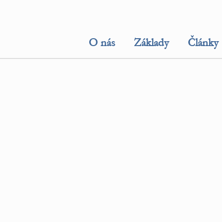
O nás
Základy
Články