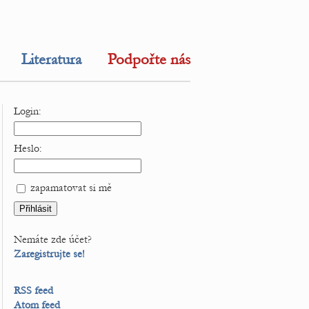
Literatura
Podpořte nás
Login:
Heslo:
zapamatovat si mě
Nemáte zde účet?
Zaregistrujte se!
RSS feed
Atom feed