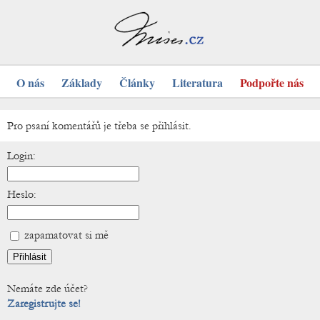
O nás
Základy
Články
Literatura
Podpořte nás
Pro psaní komentářů je třeba se přihlásit.
Login:
Heslo:
zapamatovat si mě
Nemáte zde účet?
Zaregistrujte se!