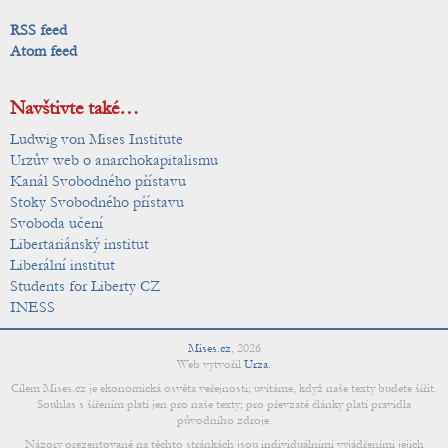
RSS feed
Atom feed
Navštivte také…
Ludwig von Mises Institute
Urzův web o anarchokapitalismu
Kanál Svobodného přístavu
Stoky Svobodného přístavu
Svoboda učení
Libertariánský institut
Liberální institut
Students for Liberty CZ
INESS
Mises.cz
,
2026
Web vytvořil
Urza
.
Cílem Mises.cz je ekonomická osvěta veřejnosti; uvítáme, když naše texty budete šířit.
Souhlas s šířením platí jen pro naše texty; pro převzaté články platí pravidla
původního zdroje.
Názory prezentované na těchto stránkách jsou individuálními vyjádřeními jejich