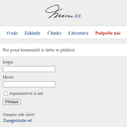
O nás
Základy
Články
Literatura
Podpořte nás
Pro psaní komentářů je třeba se přihlásit.
Login:
Heslo:
zapamatovat si mě
Nemáte zde účet?
Zaregistrujte se!