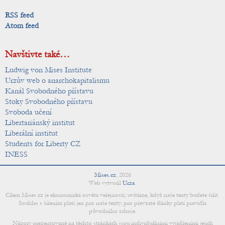
RSS feed
Atom feed
Navštivte také…
Ludwig von Mises Institute
Urzův web o anarchokapitalismu
Kanál Svobodného přístavu
Stoky Svobodného přístavu
Svoboda učení
Libertariánský institut
Liberální institut
Students for Liberty CZ
INESS
Mises.cz
,
2026
Web vytvořil
Urza
.
Cílem Mises.cz je ekonomická osvěta veřejnosti; uvítáme, když naše texty budete šířit.
Souhlas s šířením platí jen pro naše texty; pro převzaté články platí pravidla
původního zdroje.
Názory prezentované na těchto stránkách jsou individuálními vyjádřeními jejich