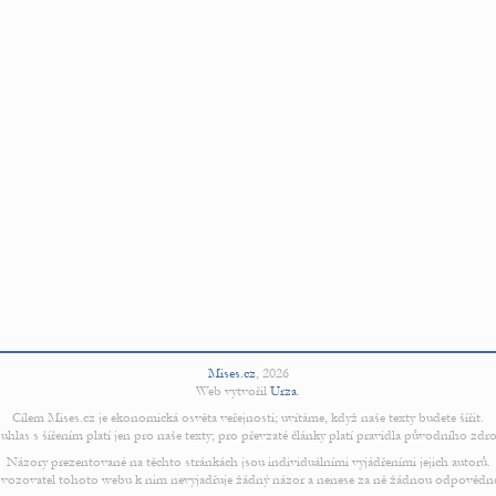
Mises.cz
,
2026
Web vytvořil
Urza
.
Cílem Mises.cz je ekonomická osvěta veřejnosti; uvítáme, když naše texty budete šířit.
uhlas s šířením platí jen pro naše texty; pro převzaté články platí pravidla původního zdro
Názory prezentované na těchto stránkách jsou individuálními vyjádřeními jejich autorů.
vozovatel tohoto webu k nim nevyjadřuje žádný názor a nenese za ně žádnou odpovědn