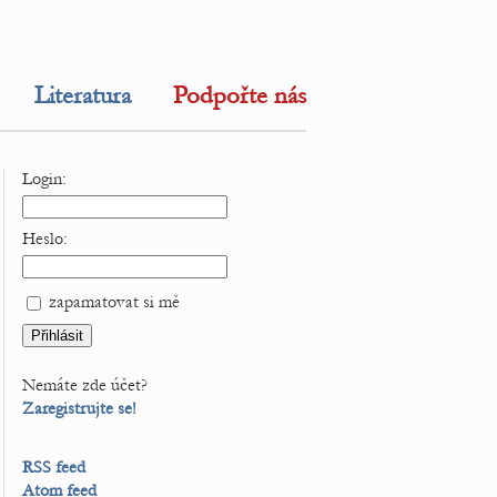
Literatura
Podpořte nás
Login:
Heslo:
zapamatovat si mě
Nemáte zde účet?
Zaregistrujte se!
RSS feed
Atom feed