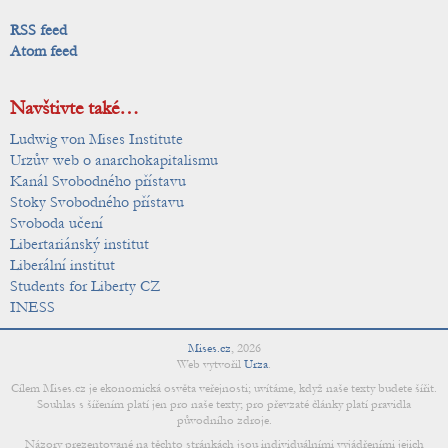
RSS feed
Atom feed
Navštivte také…
Ludwig von Mises Institute
Urzův web o anarchokapitalismu
Kanál Svobodného přístavu
Stoky Svobodného přístavu
Svoboda učení
Libertariánský institut
Liberální institut
Students for Liberty CZ
INESS
Mises.cz
,
2026
Web vytvořil
Urza
.
Cílem Mises.cz je ekonomická osvěta veřejnosti; uvítáme, když naše texty budete šířit.
Souhlas s šířením platí jen pro naše texty; pro převzaté články platí pravidla
původního zdroje.
Názory prezentované na těchto stránkách jsou individuálními vyjádřeními jejich