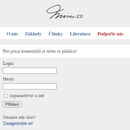
O nás
Základy
Články
Literatura
Podpořte nás
Pro psaní komentářů je třeba se přihlásit.
Login:
Heslo:
zapamatovat si mě
Nemáte zde účet?
Zaregistrujte se!