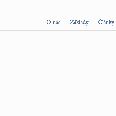
O nás
Základy
Články