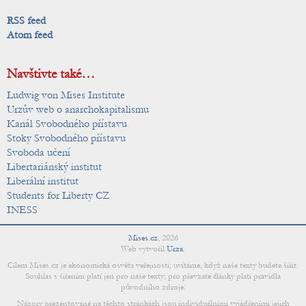
RSS feed
Atom feed
Navštivte také…
Ludwig von Mises Institute
Urzův web o anarchokapitalismu
Kanál Svobodného přístavu
Stoky Svobodného přístavu
Svoboda učení
Libertariánský institut
Liberální institut
Students for Liberty CZ
INESS
Mises.cz
,
2026
Web vytvořil
Urza
.
Cílem Mises.cz je ekonomická osvěta veřejnosti; uvítáme, když naše texty budete šířit.
Souhlas s šířením platí jen pro naše texty; pro převzaté články platí pravidla
původního zdroje.
Názory prezentované na těchto stránkách jsou individuálními vyjádřeními jejich