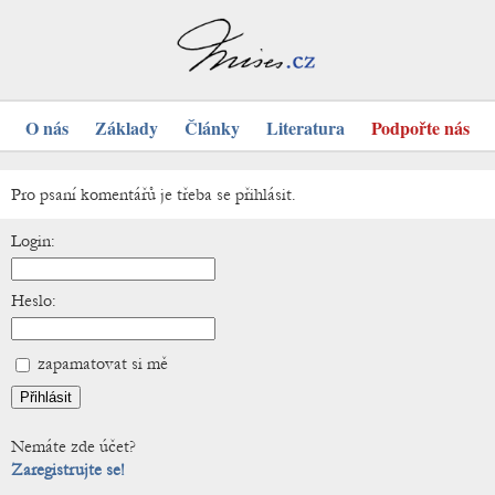
O nás
Základy
Články
Literatura
Podpořte nás
Pro psaní komentářů je třeba se přihlásit.
Login:
Heslo:
zapamatovat si mě
Nemáte zde účet?
Zaregistrujte se!