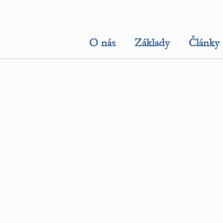
O nás
Základy
Články