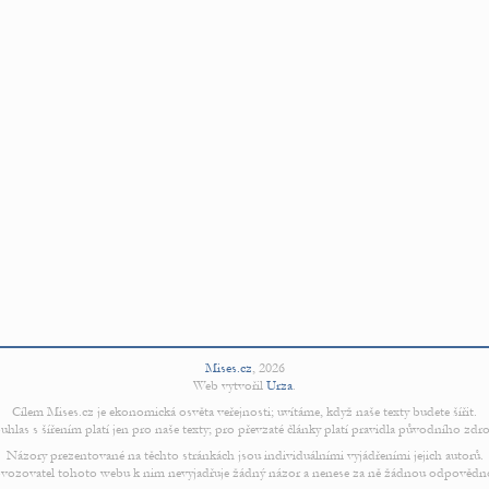
Mises.cz
,
2026
Web vytvořil
Urza
.
Cílem Mises.cz je ekonomická osvěta veřejnosti; uvítáme, když naše texty budete šířit.
uhlas s šířením platí jen pro naše texty; pro převzaté články platí pravidla původního zdro
Názory prezentované na těchto stránkách jsou individuálními vyjádřeními jejich autorů.
vozovatel tohoto webu k nim nevyjadřuje žádný názor a nenese za ně žádnou odpovědn