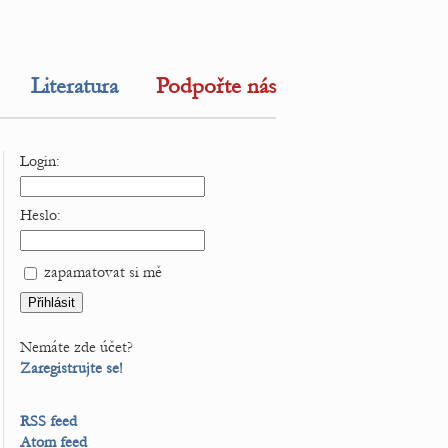
Literatura
Podpořte nás
Login:
Heslo:
zapamatovat si mě
Nemáte zde účet?
Zaregistrujte se!
RSS feed
Atom feed