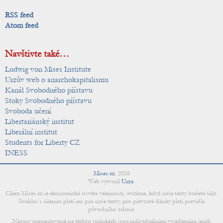
RSS feed
Atom feed
Navštivte také…
Ludwig von Mises Institute
Urzův web o anarchokapitalismu
Kanál Svobodného přístavu
Stoky Svobodného přístavu
Svoboda učení
Libertariánský institut
Liberální institut
Students for Liberty CZ
INESS
Mises.cz
,
2026
Web vytvořil
Urza
.
Cílem Mises.cz je ekonomická osvěta veřejnosti; uvítáme, když naše texty budete šířit.
Souhlas s šířením platí jen pro naše texty; pro převzaté články platí pravidla
původního zdroje.
Názory prezentované na těchto stránkách jsou individuálními vyjádřeními jejich