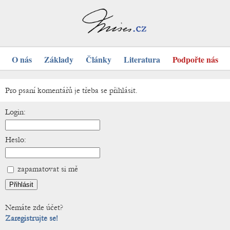
O nás
Základy
Články
Literatura
Podpořte nás
Pro psaní komentářů je třeba se přihlásit.
Login:
Heslo:
zapamatovat si mě
Nemáte zde účet?
Zaregistrujte se!