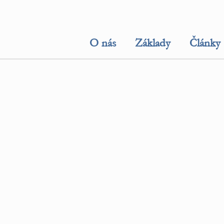
O nás
Základy
Články