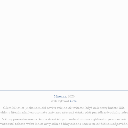
Mises.cz
,
2026
Web vytvořil
Urza
.
Cílem Mises.cz je ekonomická osvěta veřejnosti; uvítáme, když naše texty budete šířit.
uhlas s šířením platí jen pro naše texty; pro převzaté články platí pravidla původního zdro
Názory prezentované na těchto stránkách jsou individuálními vyjádřeními jejich autorů.
vozovatel tohoto webu k nim nevyjadřuje žádný názor a nenese za ně žádnou odpovědn