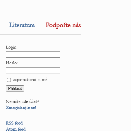
Literatura
Podpořte nás
Login:
Heslo:
zapamatovat si mě
Nemáte zde účet?
Zaregistrujte se!
RSS feed
Atom feed