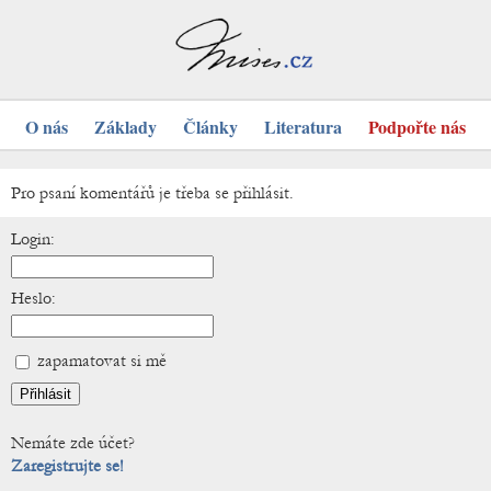
O nás
Základy
Články
Literatura
Podpořte nás
Pro psaní komentářů je třeba se přihlásit.
Login:
Heslo:
zapamatovat si mě
Nemáte zde účet?
Zaregistrujte se!