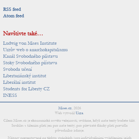
RSS feed
Atom feed
Navštivte také…
Ludwig von Mises Institute
Urzův web o anarchokapitalismu
Kanál Svobodného přístavu
Stoky Svobodného přístavu
Svoboda učení
Libertariánský institut
Liberální institut
Students for Liberty CZ
INESS
Mises.cz
,
2026
Web vytvořil
Urza
.
Cílem Mises.cz je ekonomická osvěta veřejnosti; uvítáme, když naše texty budete šířit.
Souhlas s šířením platí jen pro naše texty; pro převzaté články platí pravidla
původního zdroje.
Názory prezentované na těchto stránkách jsou individuálními vyjádřeními jejich