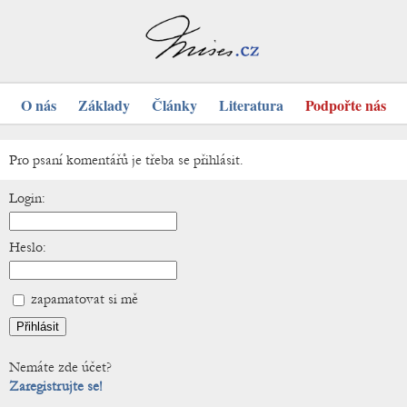
O nás
Základy
Články
Literatura
Podpořte nás
Pro psaní komentářů je třeba se přihlásit.
Login:
Heslo:
zapamatovat si mě
Nemáte zde účet?
Zaregistrujte se!