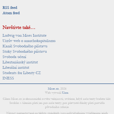
RSS feed
Atom feed
Navštivte také…
Ludwig von Mises Institute
Urzův web o anarchokapitalismu
Kanál Svobodného přístavu
Stoky Svobodného přístavu
Svoboda učení
Libertariánský institut
Liberální institut
Students for Liberty CZ
INESS
Mises.cz
,
2026
Web vytvořil
Urza
.
Cílem Mises.cz je ekonomická osvěta veřejnosti; uvítáme, když naše texty budete šířit.
Souhlas s šířením platí jen pro naše texty; pro převzaté články platí pravidla
původního zdroje.
Názory prezentované na těchto stránkách jsou individuálními vyjádřeními jejich