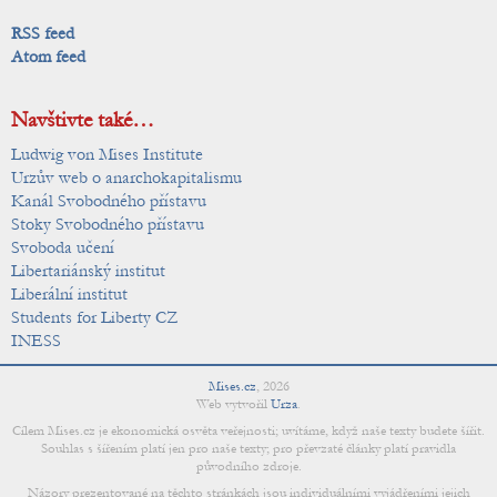
RSS feed
Atom feed
Navštivte také…
Ludwig von Mises Institute
Urzův web o anarchokapitalismu
Kanál Svobodného přístavu
Stoky Svobodného přístavu
Svoboda učení
Libertariánský institut
Liberální institut
Students for Liberty CZ
INESS
Mises.cz
,
2026
Web vytvořil
Urza
.
Cílem Mises.cz je ekonomická osvěta veřejnosti; uvítáme, když naše texty budete šířit.
Souhlas s šířením platí jen pro naše texty; pro převzaté články platí pravidla
původního zdroje.
Názory prezentované na těchto stránkách jsou individuálními vyjádřeními jejich