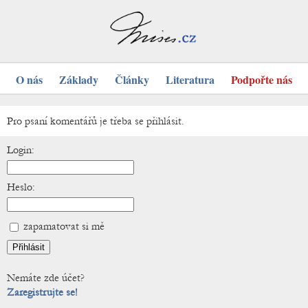
O nás
Základy
Články
Literatura
Podpořte nás
Pro psaní komentářů je třeba se přihlásit.
Login:
Heslo:
zapamatovat si mě
Nemáte zde účet?
Zaregistrujte se!