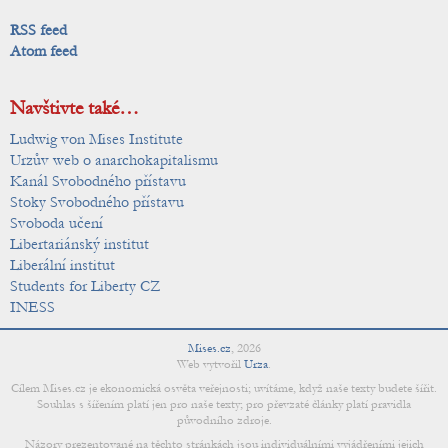
RSS feed
Atom feed
Navštivte také…
Ludwig von Mises Institute
Urzův web o anarchokapitalismu
Kanál Svobodného přístavu
Stoky Svobodného přístavu
Svoboda učení
Libertariánský institut
Liberální institut
Students for Liberty CZ
INESS
Mises.cz
,
2026
Web vytvořil
Urza
.
Cílem Mises.cz je ekonomická osvěta veřejnosti; uvítáme, když naše texty budete šířit.
Souhlas s šířením platí jen pro naše texty; pro převzaté články platí pravidla
původního zdroje.
Názory prezentované na těchto stránkách jsou individuálními vyjádřeními jejich