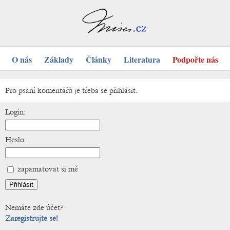
O nás
Základy
Články
Literatura
Podpořte nás
Pro psaní komentářů je třeba se přihlásit.
Login:
Heslo:
zapamatovat si mě
Nemáte zde účet?
Zaregistrujte se!