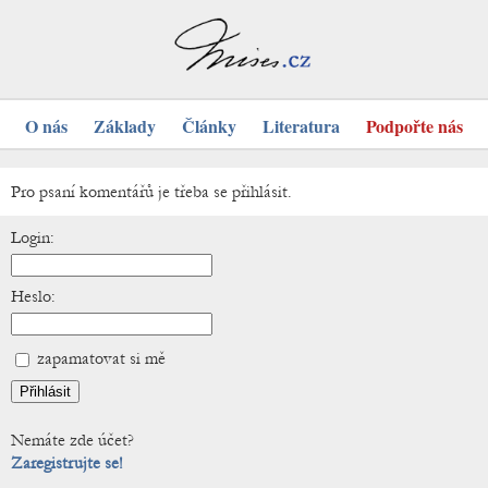
O nás
Základy
Články
Literatura
Podpořte nás
Pro psaní komentářů je třeba se přihlásit.
Login:
Heslo:
zapamatovat si mě
Nemáte zde účet?
Zaregistrujte se!