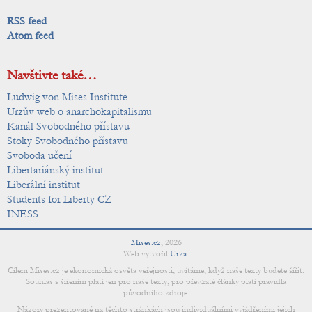
RSS feed
Atom feed
Navštivte také…
Ludwig von Mises Institute
Urzův web o anarchokapitalismu
Kanál Svobodného přístavu
Stoky Svobodného přístavu
Svoboda učení
Libertariánský institut
Liberální institut
Students for Liberty CZ
INESS
Mises.cz
,
2026
Web vytvořil
Urza
.
Cílem Mises.cz je ekonomická osvěta veřejnosti; uvítáme, když naše texty budete šířit.
Souhlas s šířením platí jen pro naše texty; pro převzaté články platí pravidla
původního zdroje.
Názory prezentované na těchto stránkách jsou individuálními vyjádřeními jejich