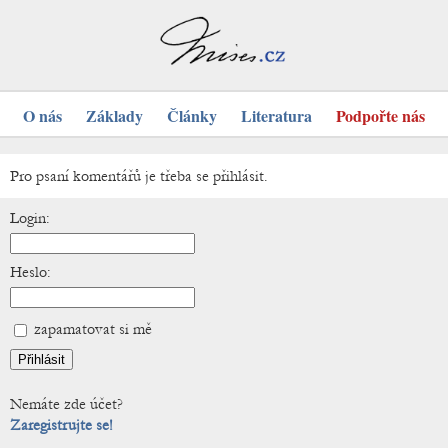
O nás
Základy
Články
Literatura
Podpořte nás
Pro psaní komentářů je třeba se přihlásit.
Login:
Heslo:
zapamatovat si mě
Nemáte zde účet?
Zaregistrujte se!