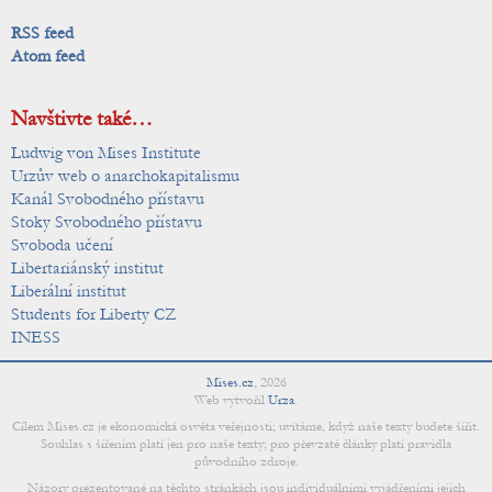
RSS feed
Atom feed
Navštivte také…
Ludwig von Mises Institute
Urzův web o anarchokapitalismu
Kanál Svobodného přístavu
Stoky Svobodného přístavu
Svoboda učení
Libertariánský institut
Liberální institut
Students for Liberty CZ
INESS
Mises.cz
,
2026
Web vytvořil
Urza
.
Cílem Mises.cz je ekonomická osvěta veřejnosti; uvítáme, když naše texty budete šířit.
Souhlas s šířením platí jen pro naše texty; pro převzaté články platí pravidla
původního zdroje.
Názory prezentované na těchto stránkách jsou individuálními vyjádřeními jejich