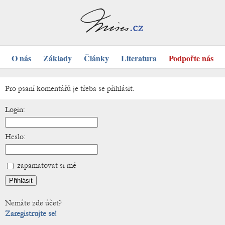
O nás
Základy
Články
Literatura
Podpořte nás
Pro psaní komentářů je třeba se přihlásit.
Login:
Heslo:
zapamatovat si mě
Nemáte zde účet?
Zaregistrujte se!