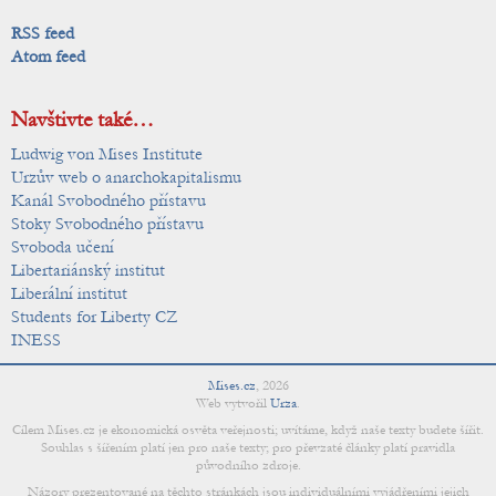
RSS feed
Atom feed
Navštivte také…
Ludwig von Mises Institute
Urzův web o anarchokapitalismu
Kanál Svobodného přístavu
Stoky Svobodného přístavu
Svoboda učení
Libertariánský institut
Liberální institut
Students for Liberty CZ
INESS
Mises.cz
,
2026
Web vytvořil
Urza
.
Cílem Mises.cz je ekonomická osvěta veřejnosti; uvítáme, když naše texty budete šířit.
Souhlas s šířením platí jen pro naše texty; pro převzaté články platí pravidla
původního zdroje.
Názory prezentované na těchto stránkách jsou individuálními vyjádřeními jejich