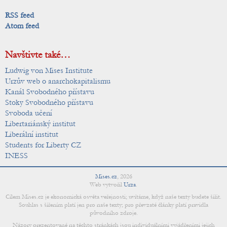
RSS feed
Atom feed
Navštivte také…
Ludwig von Mises Institute
Urzův web o anarchokapitalismu
Kanál Svobodného přístavu
Stoky Svobodného přístavu
Svoboda učení
Libertariánský institut
Liberální institut
Students for Liberty CZ
INESS
Mises.cz
,
2026
Web vytvořil
Urza
.
Cílem Mises.cz je ekonomická osvěta veřejnosti; uvítáme, když naše texty budete šířit.
Souhlas s šířením platí jen pro naše texty; pro převzaté články platí pravidla
původního zdroje.
Názory prezentované na těchto stránkách jsou individuálními vyjádřeními jejich