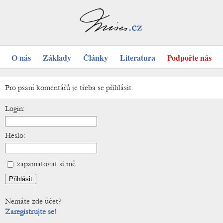
O nás
Základy
Články
Literatura
Podpořte nás
Pro psaní komentářů je třeba se přihlásit.
Login:
Heslo:
zapamatovat si mě
Nemáte zde účet?
Zaregistrujte se!