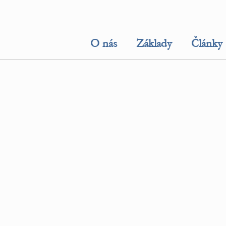
O nás
Základy
Články