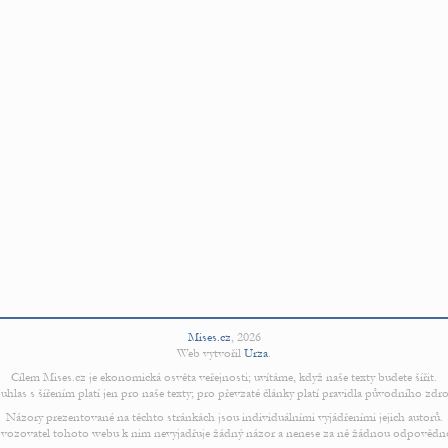
Mises.cz
,
2026
Web vytvořil
Urza
.
Cílem Mises.cz je ekonomická osvěta veřejnosti; uvítáme, když naše texty budete šířit.
uhlas s šířením platí jen pro naše texty; pro převzaté články platí pravidla původního zdro
Názory prezentované na těchto stránkách jsou individuálními vyjádřeními jejich autorů.
vozovatel tohoto webu k nim nevyjadřuje žádný názor a nenese za ně žádnou odpovědn