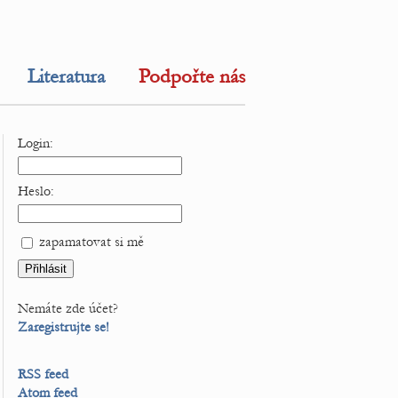
Literatura
Podpořte nás
Login:
Heslo:
zapamatovat si mě
Nemáte zde účet?
Zaregistrujte se!
RSS feed
Atom feed