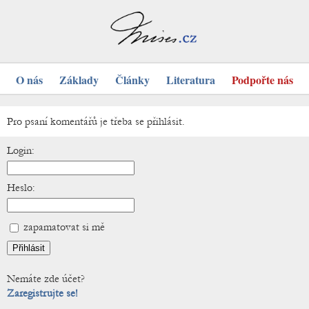
O nás
Základy
Články
Literatura
Podpořte nás
Pro psaní komentářů je třeba se přihlásit.
Login:
Heslo:
zapamatovat si mě
Nemáte zde účet?
Zaregistrujte se!