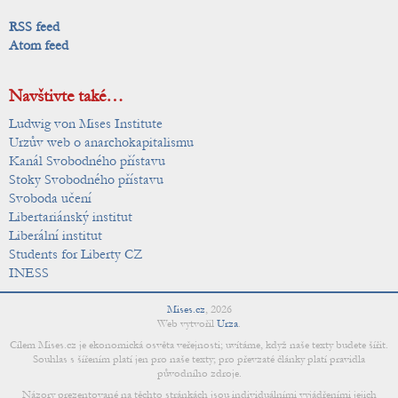
RSS feed
Atom feed
Navštivte také…
Ludwig von Mises Institute
Urzův web o anarchokapitalismu
Kanál Svobodného přístavu
Stoky Svobodného přístavu
Svoboda učení
Libertariánský institut
Liberální institut
Students for Liberty CZ
INESS
Mises.cz
,
2026
Web vytvořil
Urza
.
Cílem Mises.cz je ekonomická osvěta veřejnosti; uvítáme, když naše texty budete šířit.
Souhlas s šířením platí jen pro naše texty; pro převzaté články platí pravidla
původního zdroje.
Názory prezentované na těchto stránkách jsou individuálními vyjádřeními jejich