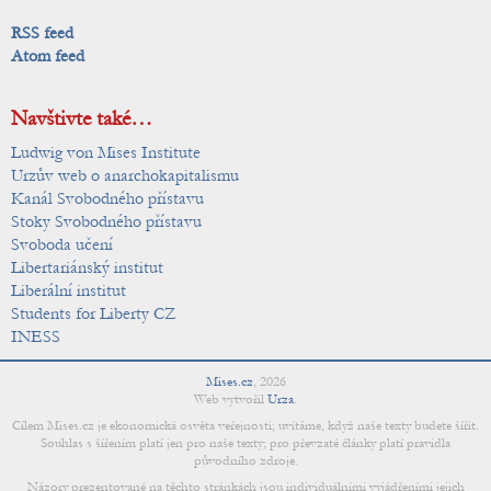
RSS feed
Atom feed
Navštivte také…
Ludwig von Mises Institute
Urzův web o anarchokapitalismu
Kanál Svobodného přístavu
Stoky Svobodného přístavu
Svoboda učení
Libertariánský institut
Liberální institut
Students for Liberty CZ
INESS
Mises.cz
,
2026
Web vytvořil
Urza
.
Cílem Mises.cz je ekonomická osvěta veřejnosti; uvítáme, když naše texty budete šířit.
Souhlas s šířením platí jen pro naše texty; pro převzaté články platí pravidla
původního zdroje.
Názory prezentované na těchto stránkách jsou individuálními vyjádřeními jejich