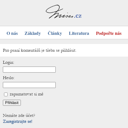
O nás
Základy
Články
Literatura
Podpořte nás
Pro psaní komentářů je třeba se přihlásit.
Login:
Heslo:
zapamatovat si mě
Nemáte zde účet?
Zaregistrujte se!