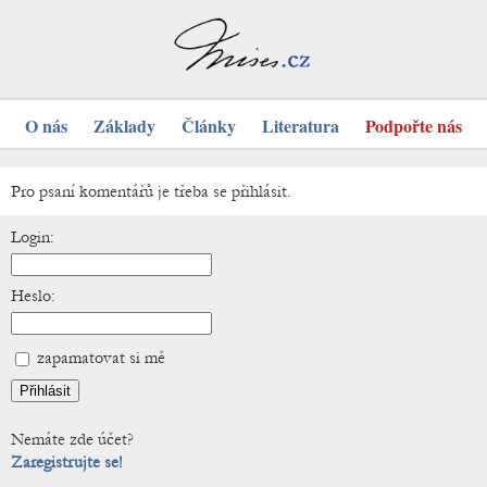
O nás
Základy
Články
Literatura
Podpořte nás
Pro psaní komentářů je třeba se přihlásit.
Login:
Heslo:
zapamatovat si mě
Nemáte zde účet?
Zaregistrujte se!