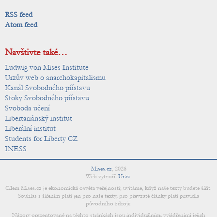
RSS feed
Atom feed
Navštivte také…
Ludwig von Mises Institute
Urzův web o anarchokapitalismu
Kanál Svobodného přístavu
Stoky Svobodného přístavu
Svoboda učení
Libertariánský institut
Liberální institut
Students for Liberty CZ
INESS
Mises.cz
,
2026
Web vytvořil
Urza
.
Cílem Mises.cz je ekonomická osvěta veřejnosti; uvítáme, když naše texty budete šířit.
Souhlas s šířením platí jen pro naše texty; pro převzaté články platí pravidla
původního zdroje.
Názory prezentované na těchto stránkách jsou individuálními vyjádřeními jejich