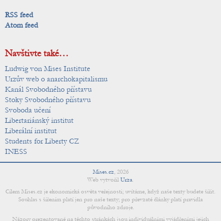
RSS feed
Atom feed
Navštivte také…
Ludwig von Mises Institute
Urzův web o anarchokapitalismu
Kanál Svobodného přístavu
Stoky Svobodného přístavu
Svoboda učení
Libertariánský institut
Liberální institut
Students for Liberty CZ
INESS
Mises.cz
,
2026
Web vytvořil
Urza
.
Cílem Mises.cz je ekonomická osvěta veřejnosti; uvítáme, když naše texty budete šířit.
Souhlas s šířením platí jen pro naše texty; pro převzaté články platí pravidla
původního zdroje.
Názory prezentované na těchto stránkách jsou individuálními vyjádřeními jejich