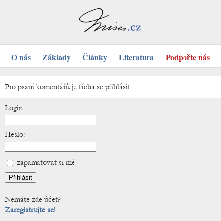
O nás
Základy
Články
Literatura
Podpořte nás
Pro psaní komentářů je třeba se přihlásit.
Login:
Heslo:
zapamatovat si mě
Nemáte zde účet?
Zaregistrujte se!