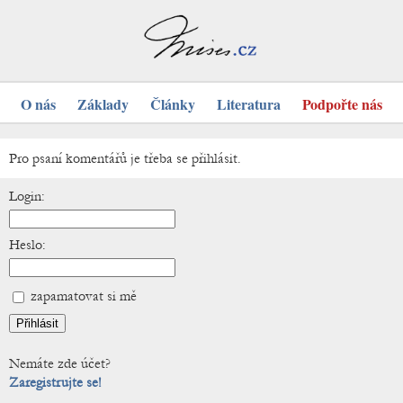
O nás
Základy
Články
Literatura
Podpořte nás
Pro psaní komentářů je třeba se přihlásit.
Login:
Heslo:
zapamatovat si mě
Nemáte zde účet?
Zaregistrujte se!