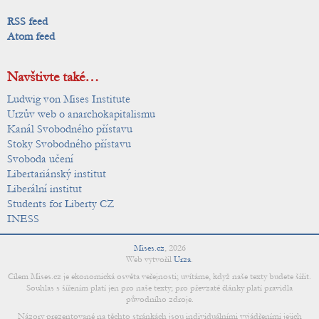
RSS feed
Atom feed
Navštivte také…
Ludwig von Mises Institute
Urzův web o anarchokapitalismu
Kanál Svobodného přístavu
Stoky Svobodného přístavu
Svoboda učení
Libertariánský institut
Liberální institut
Students for Liberty CZ
INESS
Mises.cz
,
2026
Web vytvořil
Urza
.
Cílem Mises.cz je ekonomická osvěta veřejnosti; uvítáme, když naše texty budete šířit.
Souhlas s šířením platí jen pro naše texty; pro převzaté články platí pravidla
původního zdroje.
Názory prezentované na těchto stránkách jsou individuálními vyjádřeními jejich