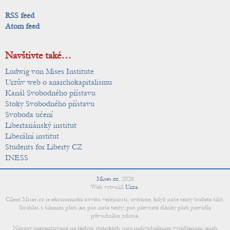
RSS feed
Atom feed
Navštivte také…
Ludwig von Mises Institute
Urzův web o anarchokapitalismu
Kanál Svobodného přístavu
Stoky Svobodného přístavu
Svoboda učení
Libertariánský institut
Liberální institut
Students for Liberty CZ
INESS
Mises.cz
,
2026
Web vytvořil
Urza
.
Cílem Mises.cz je ekonomická osvěta veřejnosti; uvítáme, když naše texty budete šířit.
Souhlas s šířením platí jen pro naše texty; pro převzaté články platí pravidla
původního zdroje.
Názory prezentované na těchto stránkách jsou individuálními vyjádřeními jejich