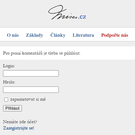
O nás
Základy
Články
Literatura
Podpořte nás
Pro psaní komentářů je třeba se přihlásit.
Login:
Heslo:
zapamatovat si mě
Nemáte zde účet?
Zaregistrujte se!