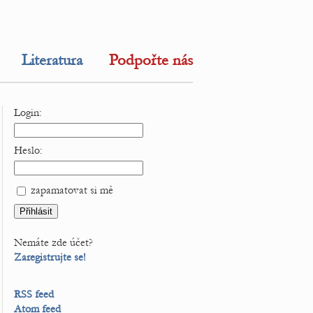
Literatura
Podpořte nás
Login:
Heslo:
zapamatovat si mě
Nemáte zde účet?
Zaregistrujte se!
RSS feed
Atom feed