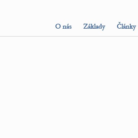
O nás
Základy
Články