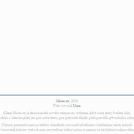
Mises.cz
,
2026
Web vytvořil
Urza
.
Cílem Mises.cz je ekonomická osvěta veřejnosti; uvítáme, když naše texty budete šířit.
uhlas s šířením platí jen pro naše texty; pro převzaté články platí pravidla původního zdro
Názory prezentované na těchto stránkách jsou individuálními vyjádřeními jejich autorů.
vozovatel tohoto webu k nim nevyjadřuje žádný názor a nenese za ně žádnou odpovědn