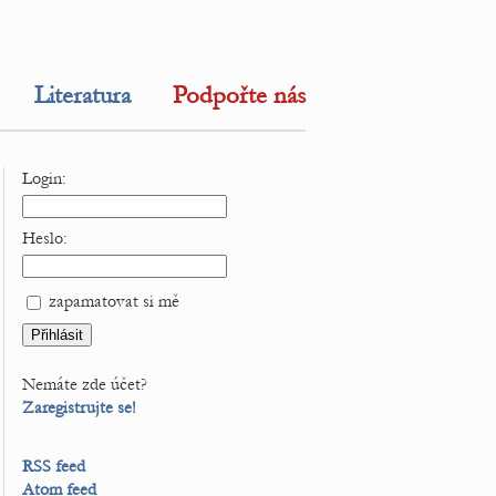
Literatura
Podpořte nás
Login:
Heslo:
zapamatovat si mě
Nemáte zde účet?
Zaregistrujte se!
RSS feed
Atom feed