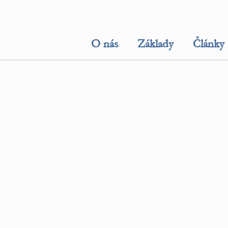
O nás
Základy
Články