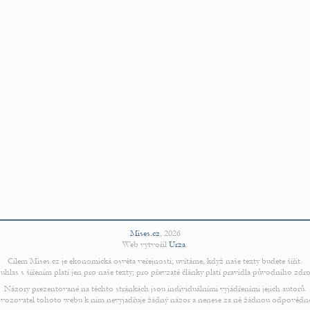
Mises.cz
,
2026
Web vytvořil
Urza
.
Cílem Mises.cz je ekonomická osvěta veřejnosti; uvítáme, když naše texty budete šířit.
uhlas s šířením platí jen pro naše texty; pro převzaté články platí pravidla původního zdro
Názory prezentované na těchto stránkách jsou individuálními vyjádřeními jejich autorů.
vozovatel tohoto webu k nim nevyjadřuje žádný názor a nenese za ně žádnou odpovědn