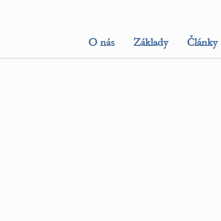
O nás
Základy
Články