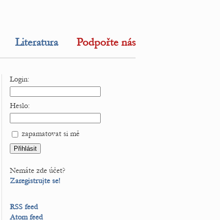
Literatura
Podpořte nás
Login:
Heslo:
zapamatovat si mě
Nemáte zde účet?
Zaregistrujte se!
RSS feed
Atom feed