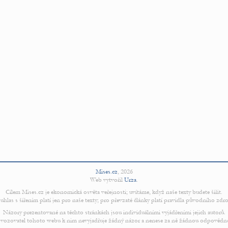
Mises.cz
,
2026
Web vytvořil
Urza
.
Cílem Mises.cz je ekonomická osvěta veřejnosti; uvítáme, když naše texty budete šířit.
uhlas s šířením platí jen pro naše texty; pro převzaté články platí pravidla původního zdro
Názory prezentované na těchto stránkách jsou individuálními vyjádřeními jejich autorů.
vozovatel tohoto webu k nim nevyjadřuje žádný názor a nenese za ně žádnou odpovědn