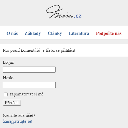
O nás
Základy
Články
Literatura
Podpořte nás
Pro psaní komentářů je třeba se přihlásit.
Login:
Heslo:
zapamatovat si mě
Nemáte zde účet?
Zaregistrujte se!