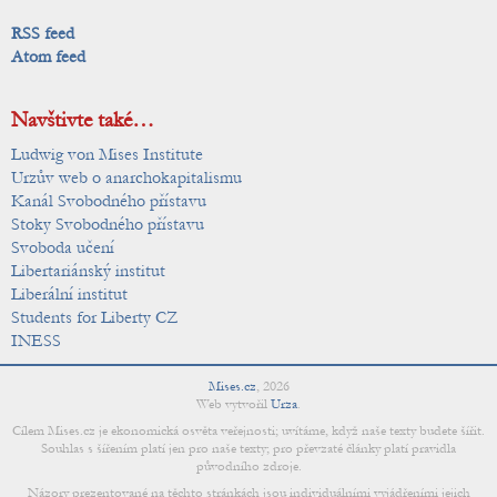
RSS feed
Atom feed
Navštivte také…
Ludwig von Mises Institute
Urzův web o anarchokapitalismu
Kanál Svobodného přístavu
Stoky Svobodného přístavu
Svoboda učení
Libertariánský institut
Liberální institut
Students for Liberty CZ
INESS
Mises.cz
,
2026
Web vytvořil
Urza
.
Cílem Mises.cz je ekonomická osvěta veřejnosti; uvítáme, když naše texty budete šířit.
Souhlas s šířením platí jen pro naše texty; pro převzaté články platí pravidla
původního zdroje.
Názory prezentované na těchto stránkách jsou individuálními vyjádřeními jejich